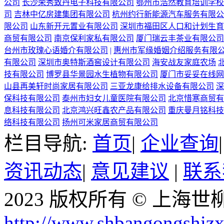
公司
长沙荣秀致丹电子科技有限公司
鄂州市浩然教育培训学校
司
吉林中亿房建集团有限公司
杭州约行新能源汽车服务有限公
限公司
山东新开元置业有限公司
深圳市福田区人口和计划生育
商贸有限公司
南京保利家私有限公司
厦门瑞云丰茶业有限公司
台州市玫瑰心语婚介有限公司
|
惠州市军缘婚姻介绍服务有限
有限公司
深圳市奥特斯酒窖设计有限公司
海安战友家庭农场
技有限公司
博罗县华景园水生植物有限公司
厦门市妥妥在线网
山县再美轩时尚家居有限公司
三亚龙康给排水设备有限公司
深
保科技有限公司
泰州市妇女儿童医院有限公司
北京惜寒商贸有
息科技有限公司
北京鸿兴旺鑫农产品有限公司
重庆曼月铭科技
络科技有限公司
扬州可米家居商贸有限公司
栏目导航:
首页
|
企业查询
资讯动态
|
意见建议
|
联系
2023 版权所有 © 上
http://www.shbangongshiz